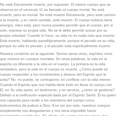
No está físicamente muerto, por supuesto. El mismo cuerpo que se
observa en el versículo 11 es llamado el cuerpo mortal. No está
muerto, pero es mortal. No está muerto físicamente, pero está camino
a la muerte, y en cierto sentido, está muerto. El cuerpo todavía tiene
energía, claro está, pero nunca puedes permitir que el cuerpo, por si
solo, exprese su propia vida. No se le debe permitir actuar por su
propia voluntad. Cuando lo hace, su vida no es nada más que muerte.
Está muerto, hablando paradójicamente, porque el pecado es su vida,
porque su vida es pecado, y el pecado está espiritualmente muerto.
Nuestra condición es la siguiente: Somos seres vivos, espíritus vivos
que vivimos en cuerpos mortales. En otras palabras, la vida en el
espíritu es diferente a la vida en el cuerpo. La primera es la vida
verdadera, pero la vida en el cuerpo es muerte. ¿Cómo puede tal
cuerpo responder a los movimientos y deseos del Espíritu que le
avita? No, no puede, se contrapone, en conflicto con la vida interior.
Cuando el Espíritu que nos habita tiene éxito en llevar el cuerpo con
El, en Su vida santa, en testimonio, y en servicio, ¿cómo se gestiona?
Debido a la vivificación especial dada por el Espíritu Santo. Él es quien
nos capacita para rendir a los miembros del cuerpo como
instrumentos de justicia a Dios. A no ser por esto, nuestros cuerpos
simplemente nos desgastarían y nos seria imposible hacer
movimientos espirituales. En efecto, tal y como son las cosas, hay