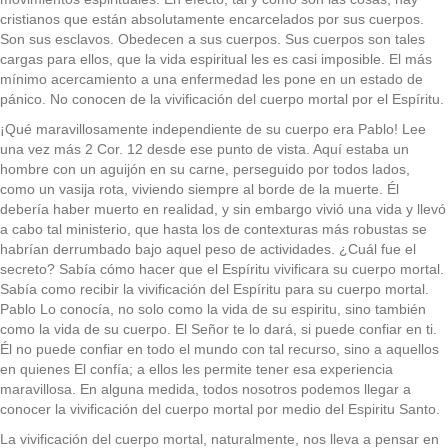
cristianos que están absolutamente encarcelados por sus cuerpos.
Son sus esclavos. Obedecen a sus cuerpos. Sus cuerpos son tales
cargas para ellos, que la vida espiritual les es casi imposible. El más
mínimo acercamiento a una enfermedad les pone en un estado de
pánico. No conocen de la vivificación del cuerpo mortal por el Espíritu.
¡Qué maravillosamente independiente de su cuerpo era Pablo! Lee
una vez más 2 Cor. 12 desde ese punto de vista. Aquí estaba un
hombre con un aguijón en su carne, perseguido por todos lados,
como un vasija rota, viviendo siempre al borde de la muerte. Él
debería haber muerto en realidad, y sin embargo vivió una vida y llevó
a cabo tal ministerio, que hasta los de contexturas más robustas se
habrían derrumbado bajo aquel peso de actividades. ¿Cuál fue el
secreto? Sabía cómo hacer que el Espíritu vivificara su cuerpo mortal.
Sabía como recibir la vivificación del Espíritu para su cuerpo mortal.
Pablo Lo conocía, no solo como la vida de su espiritu, sino también
como la vida de su cuerpo. El Señor te lo dará, si puede confiar en ti.
Él no puede confiar en todo el mundo con tal recurso, sino a aquellos
en quienes El confía; a ellos les permite tener esa experiencia
maravillosa. En alguna medida, todos nosotros podemos llegar a
conocer la vivificación del cuerpo mortal por medio del Espiritu Santo.
La vivificación del cuerpo mortal, naturalmente, nos lleva a pensar en