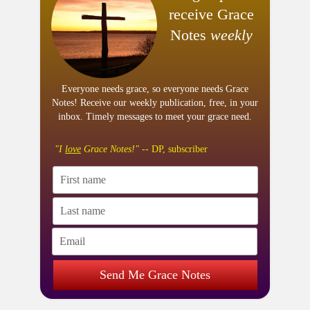
receive Grace
Notes
weekly
Everyone needs grace, so everyone needs Grace
Notes! Receive our weekly publication, free, in your
inbox. Timely messages to meet your grace need.
"I
love
Grace Notes!"
-- DP, subscriber
Send Me Grace Notes