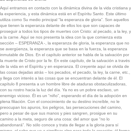
Aquí entramos en contacto con la dinámica divina de la vida cristiana y
la experiencia, y esta dinámica está en el Espíritu Santo. Este último
utiliza como Su medio principal “la esperanza de gloria”. Son aquellos
que tienen la esperanza delante de ellos los que son capaces de
proseguir a todos los tipos de muertes con Cristo: al pecado, a la ley, y
a la carne. Aquí se nos presenta la idea con la que comienza esta
sección – ESPERANZA -, la esperanza de gloria, la esperanza que no
se avergüenza, la esperanza que se basa en la fuerza, la esperanza
inmutable de Dios. En el capítulo anterior se habla de la salvación por
la muerte de Cristo por la fe. En este capítulo, de la salvación a través
de la vida en el Espíritu y en esperanza. El creyente aquí se olvida de
las cosas dejadas atrás – los pecados, el pecado, la ley, la carne, etc.,
y llega con interés a las cosas que se encuentran delante de él. El
capítulo 8 presenta a un hombre libre de ataduras obstaculizadoras,
con su rostro hacia la luz del día. Ya no es un pobre esclavo, un
enemigo vicioso. Él es un “niño”, esperando el día de la adopción en
plena filiación. Con el conocimiento de su destino increíble, no le
preocupan los apuros, los peligros, las persecuciones del camino,
pero a pesar de que sus manos y pies sangren, prosigue en su
camino a la meta, seguro de una cosa: del amor que “no lo
abandonará”. No sólo conoce y trata de llegar a la gloria para sí
mismo, el sabe que va a significar algo para toda la creación; él forma