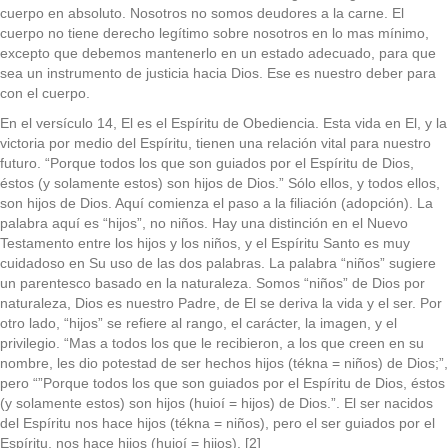
cuerpo en absoluto. Nosotros no somos deudores a la carne. El
cuerpo no tiene derecho legítimo sobre nosotros en lo mas mínimo,
excepto que debemos mantenerlo en un estado adecuado, para que
sea un instrumento de justicia hacia Dios. Ese es nuestro deber para
con el cuerpo.
En el versículo 14, El es el Espíritu de Obediencia. Esta vida en El, y la
victoria por medio del Espíritu, tienen una relación vital para nuestro
futuro. “Porque todos los que son guiados por el Espíritu de Dios,
éstos (y solamente estos) son hijos de Dios.” Sólo ellos, y todos ellos,
son hijos de Dios. Aquí comienza el paso a la filiación (adopción). La
palabra aquí es “hijos”, no niños. Hay una distinción en el Nuevo
Testamento entre los hijos y los niños, y el Espíritu Santo es muy
cuidadoso en Su uso de las dos palabras. La palabra “niños” sugiere
un parentesco basado en la naturaleza. Somos “niños” de Dios por
naturaleza, Dios es nuestro Padre, de El se deriva la vida y el ser. Por
otro lado, “hijos” se refiere al rango, el carácter, la imagen, y el
privilegio. “Mas a todos los que le recibieron, a los que creen en su
nombre, les dio potestad de ser hechos hijos (tékna = niños) de Dios;”,
pero “”Porque todos los que son guiados por el Espíritu de Dios, éstos
(y solamente estos) son hijos (huioí = hijos) de Dios.”. El ser nacidos
del Espíritu nos hace hijos (tékna = niños), pero el ser guiados por el
Espíritu, nos hace hijos (huioí = hijos). [2]