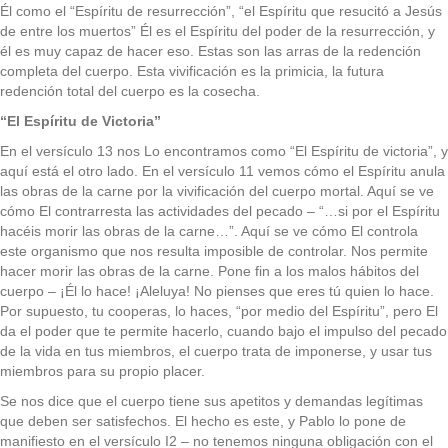
Él como el “Espíritu de resurrección”, “el Espíritu que resucitó a Jesús
de entre los muertos” Él es el Espíritu del poder de la resurrección, y
él es muy capaz de hacer eso. Estas son las arras de la redención
completa del cuerpo. Esta vivificación es la primicia, la futura
redención total del cuerpo es la cosecha.
“El Espíritu de Victoria”
En el versículo 13 nos Lo encontramos como “El Espíritu de victoria”, y
aquí está el otro lado. En el versículo 11 vemos cómo el Espíritu anula
las obras de la carne por la vivificación del cuerpo mortal. Aquí se ve
cómo El contrarresta las actividades del pecado – “…si por el Espíritu
hacéis morir las obras de la carne…”. Aquí se ve cómo El controla
este organismo que nos resulta imposible de controlar. Nos permite
hacer morir las obras de la carne. Pone fin a los malos hábitos del
cuerpo – ¡Él lo hace! ¡Aleluya! No pienses que eres tú quien lo hace.
Por supuesto, tu cooperas, lo haces, “por medio del Espíritu”, pero El
da el poder que te permite hacerlo, cuando bajo el impulso del pecado
de la vida en tus miembros, el cuerpo trata de imponerse, y usar tus
miembros para su propio placer.
Se nos dice que el cuerpo tiene sus apetitos y demandas legítimas
que deben ser satisfechos. El hecho es este, y Pablo lo pone de
manifiesto en el versículo I2 – no tenemos ninguna obligación con el