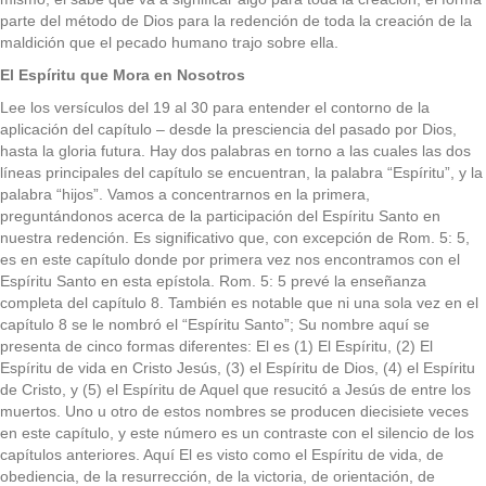
parte del método de Dios para la redención de toda la creación de la
maldición que el pecado humano trajo sobre ella.
El Espíritu que Mora en Nosotros
Lee los versículos del 19 al 30 para entender el contorno de la
aplicación del capítulo – desde la presciencia del pasado por Dios,
hasta la gloria futura. Hay dos palabras en torno a las cuales las dos
líneas principales del capítulo se encuentran, la palabra “Espíritu”, y la
palabra “hijos”. Vamos a concentrarnos en la primera,
preguntándonos acerca de la participación del Espíritu Santo en
nuestra redención. Es significativo que, con excepción de Rom. 5: 5,
es en este capítulo donde por primera vez nos encontramos con el
Espíritu Santo en esta epístola. Rom. 5: 5 prevé la enseñanza
completa del capítulo 8. También es notable que ni una sola vez en el
capítulo 8 se le nombró el “Espíritu Santo”; Su nombre aquí se
presenta de cinco formas diferentes: El es (1) El Espíritu, (2) El
Espíritu de vida en Cristo Jesús, (3) el Espíritu de Dios, (4) el Espíritu
de Cristo, y (5) el Espíritu de Aquel que resucitó a Jesús de entre los
muertos. Uno u otro de estos nombres se producen diecisiete veces
en este capítulo, y este número es un contraste con el silencio de los
capítulos anteriores. Aquí El es visto como el Espíritu de vida, de
obediencia, de la resurrección, de la victoria, de orientación, de