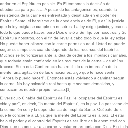
andar en el Espíritu es posible. En El tomamos la decisión de
obediencia para justicia. A pesar de los antagonismos, cuando la
resistencia de la carne es enfrentada y desafiada en el poder del
Espíritu Santo, el heroísmo de la obediencia es de Él, y así la justicia
que la ley exigía se cumple en nosotros. La ley exige justicia, y eso es
todo lo que puede hacer; pero Dios envió a Su Hijo por nosotros, y Su
Espíritu a nosotros, con el fin de llevar a cabo todo lo que la ley exige.
No puede haber alianza con la carne permitida aquí. Usted no puede
seguir sus impulsos cuando depende de los recursos del Espíritu.
Muchos se horrorizarán ante la idea de ceder a los impulsos carnales,
que todavía están confiando en los recursos de la carne – de ahí su
fracaso. Si en esta Conferencia has recibido una impresión de la
mente, una agitación de las emociones, algo que te hace sentir
“¡Ahora lo puedo hacer!”, Entonces estás volviendo a caminar según
la carne. No hay salvación real hasta que seamos demolidos, y
conozcamos nuestro propio fracaso.[1]
El versículo 6 habla del Espíritu de Paz. “el ocuparse del Espíritu es
vida y paz”, es decir, “la mente del Espíritu”, es la paz. La paz viene de
la comunión con y la dependencia del Espíritu Santo. Ocúpate de lo
que le concierne a El, ya que la mente del Espíritu es la paz. El estar
bajo el poder y el control del Espíritu es ser libre de la enemistad con
Dios, que es peculiar a la carne, y estar en armonía con Dios. Existe la