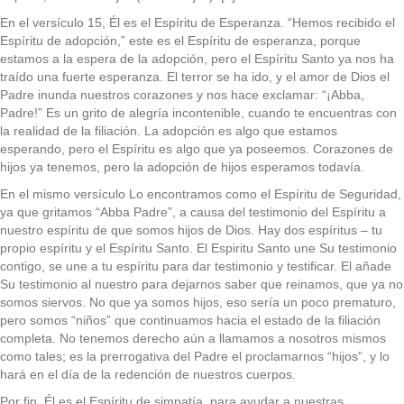
En el versículo 15, Él es el Espíritu de Esperanza. “Hemos recibido el
Espíritu de adopción,” este es el Espíritu de esperanza, porque
estamos a la espera de la adopción, pero el Espíritu Santo ya nos ha
traído una fuerte esperanza. El terror se ha ido, y el amor de Dios el
Padre inunda nuestros corazones y nos hace exclamar: “¡Abba,
Padre!” Es un grito de alegría incontenible, cuando te encuentras con
la realidad de la filiación. La adopción es algo que estamos
esperando, pero el Espíritu es algo que ya poseemos. Corazones de
hijos ya tenemos, pero la adopción de hijos esperamos todavía.
En el mismo versículo Lo encontramos como el Espíritu de Seguridad,
ya que gritamos “Abba Padre”, a causa del testimonio del Espíritu a
nuestro espíritu de que somos hijos de Dios. Hay dos espíritus – tu
propio espíritu y el Espíritu Santo. El Espiritu Santo une Su testimonio
contigo, se une a tu espíritu para dar testimonio y testificar. El añade
Su testimonio al nuestro para dejarnos saber que reinamos, que ya no
somos siervos. No que ya somos hijos, eso sería un poco prematuro,
pero somos “niños” que continuamos hacia el estado de la filiación
completa. No tenemos derecho aún a llamamos a nosotros mismos
como tales; es la prerrogativa del Padre el proclamarnos “hijos”, y lo
hará en el día de la redención de nuestros cuerpos.
Por fin, Él es el Espíritu de simpatía, para ayudar a nuestras