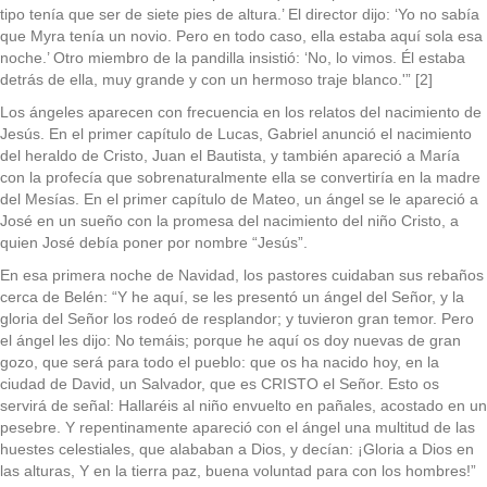
tipo tenía que ser de siete pies de altura.’ El director dijo: ‘Yo no sabía
que Myra tenía un novio. Pero en todo caso, ella estaba aquí sola esa
noche.’ Otro miembro de la pandilla insistió: ‘No, lo vimos. Él estaba
detrás de ella, muy grande y con un hermoso traje blanco.'” [2]
Los ángeles aparecen con frecuencia en los relatos del nacimiento de
Jesús. En el primer capítulo de Lucas, Gabriel anunció el nacimiento
del heraldo de Cristo, Juan el Bautista, y también apareció a María
con la profecía que sobrenaturalmente ella se convertiría en la madre
del Mesías. En el primer capítulo de Mateo, un ángel se le apareció a
José en un sueño con la promesa del nacimiento del niño Cristo, a
quien José debía poner por nombre “Jesús”.
En esa primera noche de Navidad, los pastores cuidaban sus rebaños
cerca de Belén: “Y he aquí, se les presentó un ángel del Señor, y la
gloria del Señor los rodeó de resplandor; y tuvieron gran temor. Pero
el ángel les dijo: No temáis; porque he aquí os doy nuevas de gran
gozo, que será para todo el pueblo: que os ha nacido hoy, en la
ciudad de David, un Salvador, que es CRISTO el Señor. Esto os
servirá de señal: Hallaréis al niño envuelto en pañales, acostado en un
pesebre. Y repentinamente apareció con el ángel una multitud de las
huestes celestiales, que alababan a Dios, y decían: ¡Gloria a Dios en
las alturas, Y en la tierra paz, buena voluntad para con los hombres!”