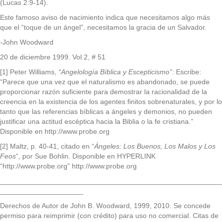
(Lucas 2:9-14).
Este famoso aviso de nacimiento indica que necesitamos algo más
que el “toque de un ángel”, necesitamos la gracia de un Salvador.
-John Woodward
20 de diciembre 1999. Vol.2, # 51
[1] Peter Williams,
“Angelología Bíblica y Escepticismo”:
Escribe:
“Parece que una vez que el naturalismo es abandonado, se puede
proporcionar razón suficiente para demostrar la racionalidad de la
creencia en la existencia de los agentes finitos sobrenaturales, y por lo
tanto que las referencias bíblicas a ángeles y demonios, no pueden
justificar una actitud escéptica hacia la Biblia o la fe cristiana.”
Disponible en http://www.probe.org
[2] Maltz, p. 40-41, citado en “
Ángeles: Los Buenos, Los Malos y Los
Feos
“, por Sue Bohlin. Disponible en HYPERLINK
“http://www.probe.org”
http://www.probe.org
________________________________________________________
_____________________
Derechos de Autor de John B. Woodward, 1999, 2010. Se concede
permiso para reimprimir (con crédito) para uso no comercial. Citas de