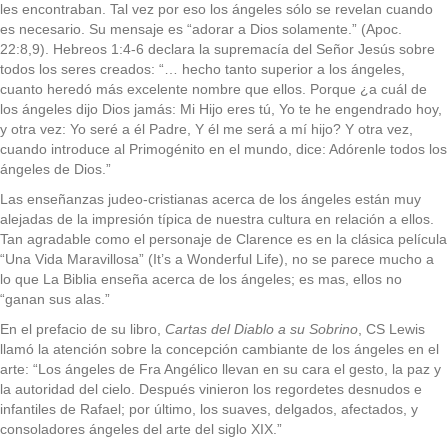
les encontraban. Tal vez por eso los ángeles sólo se revelan cuando
es necesario. Su mensaje es “adorar a Dios solamente.” (Apoc.
22:8,9). Hebreos 1:4-6 declara la supremacía del Señor Jesús sobre
todos los seres creados: “… hecho tanto superior a los ángeles,
cuanto heredó más excelente nombre que ellos. Porque ¿a cuál de
los ángeles dijo Dios jamás: Mi Hijo eres tú, Yo te he engendrado hoy,
y otra vez: Yo seré a él Padre, Y él me será a mí hijo? Y otra vez,
cuando introduce al Primogénito en el mundo, dice: Adórenle todos los
ángeles de Dios.”
Las enseñanzas judeo-cristianas acerca de los ángeles están muy
alejadas de la impresión típica de nuestra cultura en relación a ellos.
Tan agradable como el personaje de Clarence es en la clásica película
“Una Vida Maravillosa” (It’s a Wonderful Life), no se parece mucho a
lo que La Biblia enseña acerca de los ángeles; es mas, ellos no
“ganan sus alas.”
En el prefacio de su libro,
Cartas del Diablo a su Sobrino
, CS Lewis
llamó la atención sobre la concepción cambiante de los ángeles en el
arte: “Los ángeles de Fra Angélico llevan en su cara el gesto, la paz y
la autoridad del cielo. Después vinieron los regordetes desnudos e
infantiles de Rafael; por último, los suaves, delgados, afectados, y
consoladores ángeles del arte del siglo XIX.”