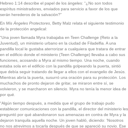
Hebreo 1:14 describe el papel de los ángeles: “¿No son todos
espíritus ministradores, enviados para servicio a favor de los que
serán herederos de la salvación?”
En
Mis Ángeles Protectores
, Betty Malz relata el siguiente testimonio
de la protección angelical:
“Una joven llamada Myra trabajaba en Teen Challenge (Reto a la
Juventud), un ministerio urbano en la ciudad de Filadelfia. A una
pandilla local le gustaba aterrorizar a cualquiera que tratara de entrar
en el edificio donde el ministerio (Teen Challenge) llevaba a cabo sus
funciones, acosando a Myra al mismo tiempo. Una noche, cuando
estaba sola en el edificio con la pandilla golpeando la puerta, sintió
que debía seguir tratando de llegar a ellos con el evangelio de Jesús.
Mientras abría la puerta, susurró una oración para su protección. Los
muchachos de pronto dejaron de gritar, se miraron entre sí, se
volvieron, y se marcharon en silencio. Myra no tenía la menor idea de
por qué.
“Algún tiempo después, a medida que el grupo de trabajo pudo
establecer comunicaciones con la pandilla, el director del ministerio les
preguntó por qué abandonaron sus amenazas en contra de Myra y la
dejaron tranquila aquella noche. Un joven habló, diciendo: ‘Nosotros
no nos atrevimos a tocarla después de que se apareció su novio. Ese