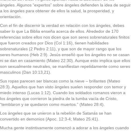
ángeles. Algunos “expertos” sobre ángeles defienden la idea de seguir
a los ángeles para obtener de ellos la salud, la prosperidad, y
orientación.
Con el fin de discernir la verdad en relación con los ángeles, debes
saber lo que La Biblia enseña acerca de ellos. Alrededor de 170
referencias sobre ellos nos dicen que son seres sobrenaturales finitos
que fueron creados por Dios (Col 1:16), tienen habilidades
sobrenaturales (2 Pedro 2:11), y que son de mayor rango que los
seres humanos (Heb 2:9). Jesús enseñó que los ángeles no se casan
ni se dan en casamiento (Mateo 22:30). Aunque esto implica que ellos
son sexualmente neutrales, se manifiestan repetidamente como seres
masculinos (Dan 10:13,21).
Sus ropas parecen ser blancas como la nieve – brillantes (Mateo
28:3). Aquellos que han visto ángeles suelen responder con temor y
miedo intenso (Lucas 1:12). Cuando los soldados romanos vieron a
los ángeles que corrieron la piedra de la tumba vacía de Cristo,
“temblaron y se quedaron como muertos.” (Mateo 28:4).
Los ángeles que se unieron a la rebelión de Satanás se han
convertido en demonios (Apoc. 12:3-4; Mateo 25:41).
Mucha gente instintivamente comenzó a adorar a los ángeles cuando