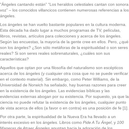
“Ángeles cantando están” “Los heraldos celestiales cantan con sonora
voz” – los conocidos villancicos contienen numerosas referencias a los
ángeles.
Los ángeles se han vuelto bastante populares en la cultura moderna.
Esta década ha dado lugar a muchos programas de TV, películas,
libros, revistas, artículos para colecciones y acerca de los ángeles.
Según las encuestas, la mayoría de la gente cree en ellos. Pero, ¿qué
son los ángeles? ¿Son sólo metáforas de la espiritualidad o son seres
reales? Si son seres reales sobrenaturales, ¿cuáles son sus
características?
Aquellos que optan por una filosofía del naturalismo son escépticos
acerca de los ángeles (y cualquier otra cosa que no se puede verificar
en el contexto material). Sin embargo, como Peter Williams, de la
Universidad de Norwich ha señalado, hay buenas razones para creer
en la existencia de los ángeles. Las evidencias bíblicas y las
evidencias externas abogan por su existencia. Por supuesto, ya que la
ciencia no puede refutar la existencia de los ángeles, cualquier punto
de vista acerca de ellos (a favor o en contra) es una posición de fe [1].
Por otra parte, la espiritualidad de la Nueva Era ha llevado a un
interés excesivo en los ángeles. Libros como
Pide A Tu Ángel
, y
100
Maneras de Atraer Ángeles
apuntan hacia la adoración de los