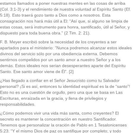
estamos llamados a poner nuestras mentes en las cosas de arriba
(Col. 3:1-3) y el rendimiento de nuestra voluntad al Espíritu Santo (Ef.
5:18). Esto traerá gozo tanto a Dios como a nosotros. Esta
consagración nos hará más útil a El: “Así que, si alguno se limpia de
estas cosas, será instrumento para honra, santificado, útil al Señor, y
dispuesto para toda buena obra.” (2 Tim. 2: 21).
F. B. Meyer escribió sobre la necesidad de los creyentes a ser
apartados para el ministerio: “Nunca podremos alcanzar estos ideales
divinos del servicio sólo por una obediencia externa. Debemos
sentirnos compelidos por un santo amor a nuestro Señor y a los
demás. Estos ideales nos serian desesperantes aparte del Espíritu
Santo. Ese santo amor viene de Él”. [2]
¿Has llegado a confiar en el Señor Jesucristo como tu Salvador
personal? ¡Si es así, entonces tu identidad espiritual es la de “santo”!
Esto no es una cuestión de orgullo, pero una que se basa en Las
Escrituras, enraizada en la gracia, y llena de privilegios y
responsabilidades.
¿Cómo podemos vivir una vida más santa, como creyentes? El
secreto es mantener la concentración en nuestro Santificador.
Tenemos que personalizar la oración de Pablo en 1 Tesalonicenses
5:23: “Y el mismo Dios de paz os santifique por completo; y todo