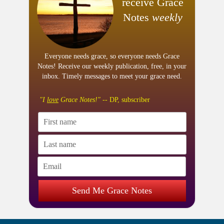
receive Grace
Notes
weekly
Everyone needs grace, so everyone needs Grace
Notes! Receive our weekly publication, free, in your
inbox. Timely messages to meet your grace need.
"I
love
Grace Notes!"
-- DP, subscriber
Send Me Grace Notes