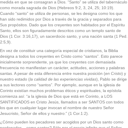
medida en que se consagran a Dios. “Santo” se utiliza del tabernáculo
como morada sagrada de Dios (Hebreos 9:2, 3, 24, 25; 10:19).
Cuando “santo” se utiliza de personas, se les designa como los que
han sido redimidos por Dios a través de la gracia y separados para
Sus propósitos. Dado que los creyentes son habitados por el Espíritu
Santo, ellos son figuradamente descritos como un templo santo de
Dios (1 Cor. 3:16,17), un sacerdocio santo, y una nación santa (1 Ped.
2:5,9).
En vez de constituir una categoría especial de cristianos, la Biblia
designa a todos los creyentes en Cristo como “santos”. Esto parece
inicialmente sorprendente, ya que los creyentes con demasiada
frecuencia no manifiestan un carácter, actitudes, acciones y palabras
santas. A pesar de esta diferencia entre nuestra posición (
en Cristo
) y
nuestro
estado (
la calidad de las experiencias vividas
), Pablo se dirige
a sus lectores como “santos”. Por ejemplo, aunque en la iglesia de
Corinto existían muchos problemas éticos y espirituales, la epístola
comienza así: “a la iglesia de Dios que está en Corinto, a LOS
SANTIFICADOS en Cristo Jesús, llamados a ser SANTOS con todos
los que en cualquier lugar invocan el nombre de nuestro Señor
Jesucristo, Señor de ellos y nuestro:” (1 Cor.1:2).
¿Cómo pueden los pecadores ser acogidos por un Dios santo como
perdonados – como santos? Sólo por el precio infinito que el Señor