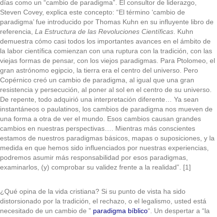
días como un “cambio de paradigma”. El consultor de liderazgo,
Steven Covey, explica este concepto: “El término ‘cambio de
paradigma’ fue introducido por Thomas Kuhn en su influyente libro de
referencia,
La Estructura
de las
Revoluciones Científicas
. Kuhn
demuestra cómo casi todos los importantes avances en el ámbito de
la labor científica comienzan con una ruptura con la tradición, con las
viejas formas de pensar, con los viejos paradigmas. Para Ptolomeo, el
gran astrónomo egipcio, la tierra era el centro del universo. Pero
Copérnico creó un cambio de paradigma, al igual que una gran
resistencia y persecución, al poner al sol en el centro de su universo.
De repente, todo adquirió una interpretación diferente… Ya sean
instantáneos o paulatinos, los cambios de paradigma nos mueven de
una forma a otra de ver el mundo. Esos cambios causan grandes
cambios en nuestras perspectivas…. Mientras más conscientes
estamos de nuestros paradigmas básicos, mapas o suposiciones, y la
medida en que hemos sido influenciados por nuestras experiencias,
podremos asumir más responsabilidad por esos paradigmas,
examinarlos, (y) comprobar su validez frente a la realidad”. [1]
¿Qué opina de la vida cristiana? Si su punto de vista ha sido
distorsionado por la tradición, el rechazo, o el legalismo, usted está
necesitado de un cambio de ”
paradigma bíblico
“. Un despertar a “la