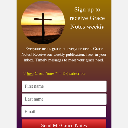
Sign up to
receive Grace
Notes
weekly
Everyone needs grace, so everyone needs Grace
Notes! Receive our weekly publication, free, in your
inbox. Timely messages to meet your grace need.
"I
love
Grace Notes!"
-- DP, subscriber
Send Me Grace Notes