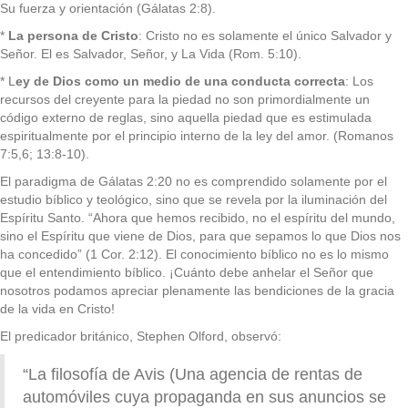
Su fuerza y orientación (Gálatas 2:8).
*
La persona
de Cristo
: Cristo no es solamente el único Salvador y
Señor. El es Salvador, Señor, y La Vida (Rom. 5:10).
* L
ey de Dios como un medio de una conducta correcta
: Los
recursos del creyente para la piedad no son primordialmente un
código externo de reglas, sino aquella piedad que es estimulada
espiritualmente por el principio interno de la ley del amor. (Romanos
7:5,6; 13:8-10).
El paradigma de Gálatas 2:20 no es comprendido solamente por el
estudio bíblico y teológico, sino que se revela por la iluminación del
Espíritu Santo. “Ahora que hemos recibido, no el espíritu del mundo,
sino el Espíritu que viene de Dios, para que sepamos lo que Dios nos
ha concedido” (1 Cor. 2:12). El conocimiento bíblico no es lo mismo
que el entendimiento bíblico. ¡Cuánto debe anhelar el Señor que
nosotros podamos apreciar plenamente las bendiciones de la gracia
de la vida en Cristo!
El predicador británico, Stephen Olford, observó:
“La filosofía de Avis (Una agencia de rentas de
automóviles cuya propaganda en sus anuncios se