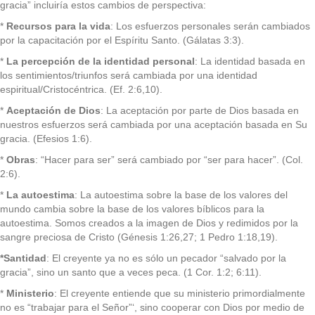
gracia” incluiría estos cambios de perspectiva:
*
Recursos para la vida
: Los esfuerzos personales serán cambiados
por la capacitación por el Espíritu Santo. (Gálatas 3:3).
*
La percepción de la identidad personal
: La identidad basada en
los sentimientos/triunfos será cambiada por una identidad
espiritual/Cristocéntrica. (Ef. 2:6,10).
*
Aceptación de Dios
: La aceptación por parte de Dios basada en
nuestros esfuerzos será cambiada por una aceptación basada en Su
gracia. (Efesios 1:6).
*
Obras
: “Hacer para ser” será cambiado por “ser para hacer”. (Col.
2:6).
*
La autoestima
: La autoestima sobre la base de los valores del
mundo cambia sobre la base de los valores bíblicos para la
autoestima. Somos creados a la imagen de Dios y redimidos por la
sangre preciosa de Cristo (Génesis 1:26,27; 1 Pedro 1:18,19).
*Santidad
: El creyente ya no es sólo un pecador “salvado por la
gracia”, sino un santo que a veces peca. (1 Cor. 1:2; 6:11).
*
Ministerio
: El creyente entiende que su ministerio primordialmente
no es “trabajar para el Señor”‘, sino cooperar con Dios por medio de