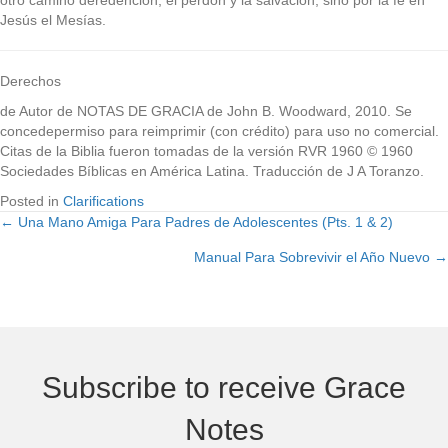
otro camino deredención, el perdón y la salvación, sino por la fe en
Jesús el Mesías.
Derechos
de Autor de NOTAS DE GRACIA de John B. Woodward, 2010. Se
concedepermiso para reimprimir (con crédito) para uso no comercial.
Citas de la Biblia fueron tomadas de la versión RVR 1960 © 1960
Sociedades Bíblicas en América Latina. Traducción de J A Toranzo.
Posted in
Clarifications
← Una Mano Amiga Para Padres de Adolescentes (Pts. 1 & 2)
Posts
Manual Para Sobrevivir el Año Nuevo →
navigation
Subscribe to receive Grace
Notes