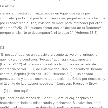
En última
instancia, nuestra confianza reposa en Aquel que salva por
completo:”por lo cual puede también salvar perpetuamente a los que
por él seacercan a Dios, viviendo siempre para interceder por ellos.”
(Hebreos7:25). ¡Tú puedes contar con la fidelidad de tu Redentor! “…
porque él dijo: No te desampararé, ni te dejaré;” (Hebreos 13:5).
[1]
“El pecado” aquí es un participio presente activo en el griego, lo
queindica una condición. “Pecado” aquí significa… apostatar
(Hebreos3:12) al judaísmo o la infidelidad, no es un pecado de
ignorancia oerror… [O] de enfermedad, sino un pecado deliberado
contra el Espíritu (Hebreos 10:29, Hebreos 5:2)… un pecado
perseverante y soberbiocontra la redención de Cristo por nosotros, y
el Espíritu de la graciaen nosotros. “-Jamieson, Fausset y Brown.
[2] La idea aquí es
que, caer en las manos del Señor [2 Samuel 24], después de
haberdespreciado su misericordia y rechazado Su salvación, sería
terrible, yel temor de esto debería disuadir al creyente de la comisión