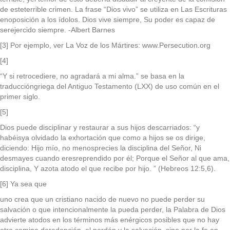
de esteterrible crimen. La frase “Dios vivo” se utiliza en Las Escrituras
enoposición a los ídolos. Dios vive siempre, Su poder es capaz de
serejercido siempre. -Albert Barnes
[3] Por ejemplo, ver La Voz de los Mártires: www.Persecution.org
[4]
“Y si retrocediere, no agradará a mi alma.” se basa en la
traduccióngriega del Antiguo Testamento (LXX) de uso común en el
primer siglo.
[5]
Dios puede disciplinar y restaurar a sus hijos descarriados: “y
habéisya olvidado la exhortación que como a hijos se os dirige,
diciendo: Hijo mío, no menosprecies la disciplina del Señor, Ni
desmayes cuando eresreprendido por él; Porque el Señor al que ama,
disciplina, Y azota atodo el que recibe por hijo. ” (Hebreos 12:5,6).
[6] Ya sea que
uno crea que un cristiano nacido de nuevo no puede perder su
salvación o que intencionalmente la pueda perder, la Palabra de Dios
advierte atodos en los términos más enérgicos posibles que no hay