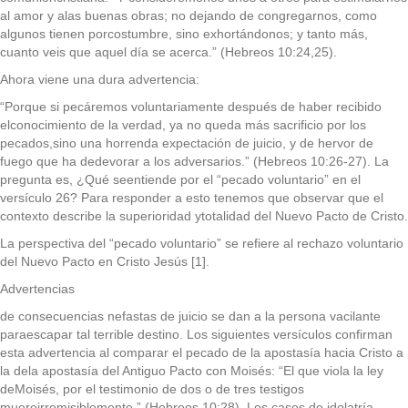
al amor y alas buenas obras; no dejando de congregarnos, como
algunos tienen porcostumbre, sino exhortándonos; y tanto más,
cuanto veis que aquel día se acerca.” (Hebreos 10:24,25).
Ahora viene una dura advertencia:
“Porque si pecáremos voluntariamente después de haber recibido
elconocimiento de la verdad, ya no queda más sacrificio por los
pecados,sino una horrenda expectación de juicio, y de hervor de
fuego que ha dedevorar a los adversarios.” (Hebreos 10:26-27). La
pregunta es, ¿Qué seentiende por el “pecado voluntario” en el
versículo 26? Para responder a esto tenemos que observar que el
contexto describe la superioridad ytotalidad del Nuevo Pacto de Cristo.
La perspectiva del “pecado voluntario” se refiere al rechazo voluntario
del Nuevo Pacto en Cristo Jesús [1].
Advertencias
de consecuencias nefastas de juicio se dan a la persona vacilante
paraescapar tal terrible destino. Los siguientes versículos confirman
esta advertencia al comparar el pecado de la apostasía hacia Cristo a
la dela apostasía del Antiguo Pacto con Moisés: “El que viola la ley
deMoisés, por el testimonio de dos o de tres testigos
muereirremisiblemente.” (Hebreos 10:28). Los casos de idolatría