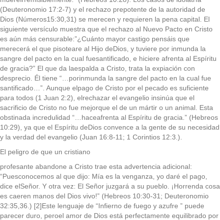
(Deuteronomio 17:2-7) y el rechazo prepotente de la autoridad de
Dios (Números15:30,31) se merecen y requieren la pena capital. El
siguiente versículo muestra que el rechazo al Nuevo Pacto en Cristo
es aún más censurable:”¿Cuánto mayor castigo pensáis que
merecerá el que pisoteare al Hijo deDios, y tuviere por inmunda la
sangre del pacto en la cual fuesantificado, e hiciere afrenta al Espíritu
de gracia?” El que da laespalda a Cristo, trata la expiación con
desprecio. Él tiene “…porinmunda la sangre del pacto en la cual fue
santificado…”. Aunque elpago de Cristo por el pecado es suficiente
para todos (1 Juan 2:2), elrechazar el evangelio insinúa que el
sacrificio de Cristo no fue mejorque el de un mártir o un animal. Esta
obstinada incredulidad “…haceafrenta al Espíritu de gracia.” (Hebreos
10:29), ya que el Espíritu deDios convence a la gente de su necesidad
y la verdad del evangelio (Juan 16:8-11; 1 Corintios 12:3.).
El peligro de que un cristiano
profesante abandone a Cristo trae esta advertencia adicional:
“Puesconocemos al que dijo: Mía es la venganza, yo daré el pago,
dice elSeñor. Y otra vez: El Señor juzgará a su pueblo. ¡Horrenda cosa
es caeren manos del Dios vivo!” (Hebreos 10:30-31; Deuteronomio
32:35,36.) [2]Este lenguaje de “Infierno de fuego y azufre ” puede
parecer duro, peroel amor de Dios está perfectamente equilibrado por