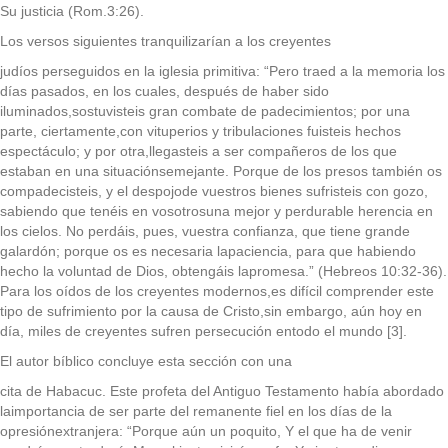
Su justicia (Rom.3:26).
Los versos siguientes tranquilizarían a los creyentes
judíos perseguidos en la iglesia primitiva: “Pero traed a la memoria los
días pasados, en los cuales, después de haber sido
iluminados,sostuvisteis gran combate de padecimientos; por una
parte, ciertamente,con vituperios y tribulaciones fuisteis hechos
espectáculo; y por otra,llegasteis a ser compañeros de los que
estaban en una situaciónsemejante. Porque de los presos también os
compadecisteis, y el despojode vuestros bienes sufristeis con gozo,
sabiendo que tenéis en vosotrosuna mejor y perdurable herencia en
los cielos. No perdáis, pues, vuestra confianza, que tiene grande
galardón; porque os es necesaria lapaciencia, para que habiendo
hecho la voluntad de Dios, obtengáis lapromesa.” (Hebreos 10:32-36).
Para los oídos de los creyentes modernos,es difícil comprender este
tipo de sufrimiento por la causa de Cristo,sin embargo, aún hoy en
día, miles de creyentes sufren persecución entodo el mundo [3].
El autor bíblico concluye esta sección con una
cita de Habacuc. Este profeta del Antiguo Testamento había abordado
laimportancia de ser parte del remanente fiel en los días de la
opresiónextranjera: “Porque aún un poquito, Y el que ha de venir