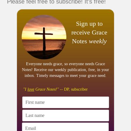
Please feel free to subscribe! It's free!
Sign up to
receive Grace
Notes
weekly
Everyone needs grace, so everyone needs Grace
Notes! Receive our weekly publication, free, in your
inbox. Timely messages to meet your grace need.
"I
love
Grace Notes!"
-- DP, subscriber