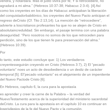
vendrá, y notardará. Mas el justo vivirá por fe; Y si retrocediere, no
agradará a mi alma.” (Hebreos 10:37-38; Habacuc 2:3-4). [4] Así
como los creyentes en los días de Habacuc anticipaban la liberación
del conquistadorbabilónico, los creyentes del Nuevo Pacto anticipan el
regreso deCristo (Cf. Tito 2:13,14). La mención de “retrocediere”,
advierte a loscristianos profesantes ha que no se alejen de Cristo en
absolutaincredulidad. Sin embargo, el pasaje termina con una palabra
deseguridad: “Pero nosotros no somos de los que retroceden para
perdición, sino de los que tienen fe para preservación del alma.”
(Hebreos 10:39).
Por
lo tanto, este estudio concluye que: 1) Los verdaderos
creyentesseguirán creyendo en Cristo (Hebreos 3:7), 2) El “pecado
voluntario” noes un acto de desobediencia o un desliz de carácter
temporal [5]. El”pecado voluntario” es el alejamiento de un impenitente
del Nuevo Pactode Cristo [6].
En Hebreos, capítulo 6, la cura para la apostasía
es aprender y creer la carne de la Palabra – la verdad del
NuevoTestamento acerca de la superioridad del ministerio sacerdotal
deCristo. La cura para la apostasía en el capítulo 10 es continuar en
losprivilegios de la fe del Nuevo Pacto y la comunión.