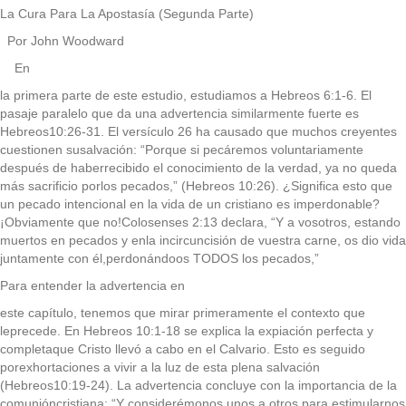
La Cura Para La Apostasía (Segunda Parte)
Por John Woodward
En
la primera parte de este estudio, estudiamos a Hebreos 6:1-6. El
pasaje paralelo que da una advertencia similarmente fuerte es
Hebreos10:26-31. El versículo 26 ha causado que muchos creyentes
cuestionen susalvación: “Porque si pecáremos voluntariamente
después de haberrecibido el conocimiento de la verdad, ya no queda
más sacrificio porlos pecados,” (Hebreos 10:26). ¿Significa esto que
un pecado intencional en la vida de un cristiano es imperdonable?
¡Obviamente que no!Colosenses 2:13 declara, “Y a vosotros, estando
muertos en pecados y enla incircuncisión de vuestra carne, os dio vida
juntamente con él,perdonándoos TODOS los pecados,”
Para entender la advertencia en
este capítulo, tenemos que mirar primeramente el contexto que
leprecede. En Hebreos 10:1-18 se explica la expiación perfecta y
completaque Cristo llevó a cabo en el Calvario. Esto es seguido
porexhortaciones a vivir a la luz de esta plena salvación
(Hebreos10:19-24). La advertencia concluye con la importancia de la
comunióncristiana: “Y considerémonos unos a otros para estimularnos