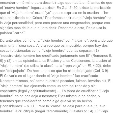
encontrar un término para describir algo que había en él antes de que
el “nuevo hombre” llegara a existir. En Gal. 2: 20, existe la implicación
que el “viejo hombre” era el “yo” que se expresa en la oración – “he
sido crucificado con Cristo.” Podríamos decir que el “viejo hombre” es
la vieja personalidad, pero esto parece una exageración, porque eso
significa más de lo que quiero decir. Respecto a esto, Pablo usa la
palabra “carne”.
Durante años confundí al “viejo hombre” con “la carne”, pensando que
eran una misma cosa. Ahora veo que es imposible, porque hay dos
cosas relacionadas con el “viejo hombre” que las separan: (1)
“nuestro viejo hombre fue crucificado juntamente con El” (Romanos 6:
6) y (2) en las epístolas a los Efesios y a los Colosenses, la alusión al
“viejo hombre” (se utiliza la alusión a la “ropa vieja” en Ef. 4:22), debe
ser “despojado”. De hecho se dice que ha sido despojado (Col. 3:9).
El Calvario es el lugar donde el “viejo hombre” fue crucificado.
Nosotros mismos, así como nuestros pecados, fuimos llevados allí. El
“viejo hombre” fue ejecutado como un criminal rebelde y sin
esperanza (legal y espiritualmente)…. La tarea de crucificar al “viejo
hombre” no se nos deja a nosotros; Dios mismo lo ha hecho, y
tenemos que considerarlo como algo que ya se ha hecho
(“consideraos” – v. 11]. Pero la “carne” se deja para que el “nuevo
hombre” la crucifique (negar radicalmente) (Gálatas 5: 14). El “viejo