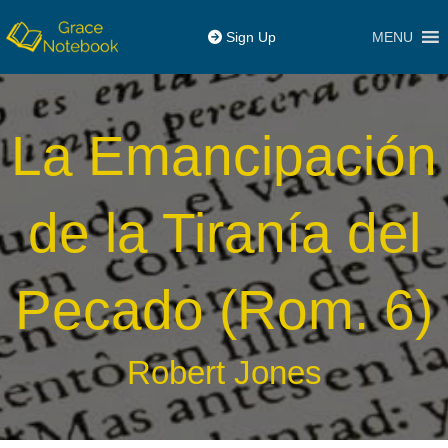
MENU
Sign Up
La Emancipación
de la Tiranía del
Pecado (Rom. 6)
Robert Jones