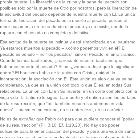
propia muerte. La liberación de la culpa y la pena del pecado son
posibles sólo por la muerte de Otro por nosotros, pero la liberación de
la esclavitud del pecado depende de nuestra muerte con El. La única
forma de liberación del pecado es la muerte al pecado, porque al
morir pasamos a un reino donde el pecado ya no existe, donde la
ruptura con el pecado es completa y definitiva.
Esa actitud de la muerte se insinúa y está simbolizada en el bautismo.
Ya estamos muertos al pecado – ¿cómo podemos vivir en él? El
pecado es odiado – no “los pecados”, sino el Pecado, el amo tiránico.
Cuando fuimos bautizados, ¿representó nuestro bautismo que
habíamos muerto al pecado? Si no, ¿vamos a dejar que lo signifique
ahora? El bautismo habla de la unión con Cristo, unidad, la
incorporación, la asociación con El. Esta unión es algo que ya se ha
completado, ya que es la unión con todo lo que Él es, en todas Sus
relaciones. La unión con Él en Su muerte, en un corte completo con la
vieja vida. El Entierro le sigue. La muerte y el entierro son los portales
de la resurrección, que “así también nosotros andemos en vida
nueva” – nueva en su calidad, en su naturaleza, en su carácter.
No es de extrañar que Pablo oró para que pudiera conocer el “poder
de su resurrección” (Fil. 3:10; Ef. 1:19,20). No hay otro poder
suficiente para la emancipación del pecado, y para una vida de santo
servicio. Ese es el método mediante el cual funciona el poder de la