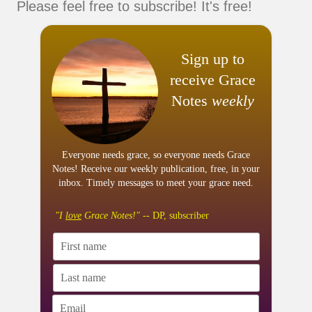
Please feel free to subscribe! It's free!
Sign up to
receive Grace
Notes
weekly
Everyone needs grace, so everyone needs Grace
Notes! Receive our weekly publication, free, in your
inbox. Timely messages to meet your grace need.
"I
love
Grace Notes!"
-- DP, subscriber