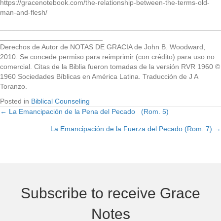
https://gracenotebook.com/the-relationship-between-the-terms-old-
man-and-flesh/
________________________________________________________
__________________________
Derechos de Autor de NOTAS DE GRACIA de John B. Woodward,
2010. Se concede permiso para reimprimir (con crédito) para uso no
comercial. Citas de la Biblia fueron tomadas de la versión RVR 1960 ©
1960 Sociedades Bíblicas en América Latina. Traducción de J A
Toranzo.
Posted in
Biblical Counseling
← La Emancipación de la Pena del Pecado (Rom. 5)
Posts
La Emancipación de la Fuerza del Pecado (Rom. 7) →
navigation
Subscribe to receive Grace
Notes