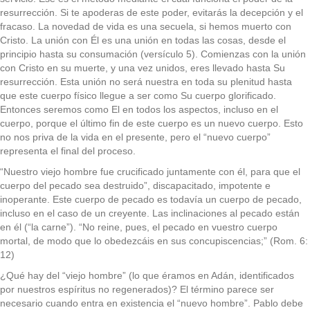
resurrección. Si te apoderas de este poder, evitarás la decepción y el
fracaso. La novedad de vida es una secuela, si hemos muerto con
Cristo. La unión con Él es una unión en todas las cosas, desde el
principio hasta su consumación (versículo 5). Comienzas con la unión
con Cristo en su muerte, y una vez unidos, eres llevado hasta Su
resurrección. Esta unión no será nuestra en toda su plenitud hasta
que este cuerpo físico llegue a ser como Su cuerpo glorificado.
Entonces seremos como El en todos los aspectos, incluso en el
cuerpo, porque el último fin de este cuerpo es un nuevo cuerpo. Esto
no nos priva de la vida en el presente, pero el “nuevo cuerpo”
representa el final del proceso.
“Nuestro viejo hombre fue crucificado juntamente con él, para que el
cuerpo del pecado sea destruido”, discapacitado, impotente e
inoperante. Este cuerpo de pecado es todavía un cuerpo de pecado,
incluso en el caso de un creyente. Las inclinaciones al pecado están
en él (“la carne”). “No reine, pues, el pecado en vuestro cuerpo
mortal, de modo que lo obedezcáis en sus concupiscencias;” (Rom. 6:
12)
¿Qué hay del “viejo hombre” (lo que éramos en Adán, identificados
por nuestros espíritus no regenerados)? El término parece ser
necesario cuando entra en existencia el “nuevo hombre”. Pablo debe