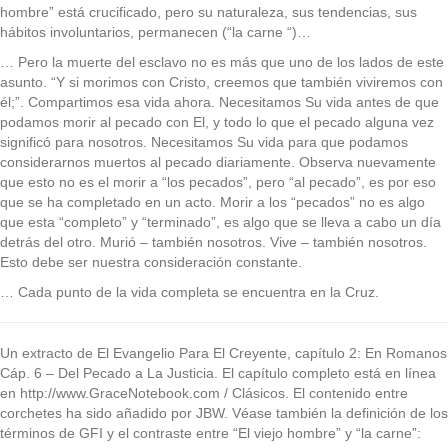
hombre” está crucificado, pero su naturaleza, sus tendencias, sus
hábitos involuntarios, permanecen (“la carne “)…
… Pero la muerte del esclavo no es más que uno de los lados de este
asunto. “Y si morimos con Cristo, creemos que también viviremos con
él;”. Compartimos esa vida ahora. Necesitamos Su vida antes de que
podamos morir al pecado con El, y todo lo que el pecado alguna vez
significó para nosotros. Necesitamos Su vida para que podamos
considerarnos muertos al pecado diariamente. Observa nuevamente
que esto no es el morir a “los pecados”, pero “al pecado”, es por eso
que se ha completado en un acto. Morir a los “pecados” no es algo
que esta “completo” y “terminado”, es algo que se lleva a cabo un día
detrás del otro. Murió – también nosotros. Vive – también nosotros.
Esto debe ser nuestra consideración constante.
… Cada punto de la vida completa se encuentra en la Cruz.
Un extracto de El Evangelio Para El Creyente, capítulo 2: En Romanos
Cáp. 6 – Del Pecado a La Justicia. El capítulo completo está en línea
en http://www.GraceNotebook.com / Clásicos. El contenido entre
corchetes ha sido añadido por JBW. Véase también la definición de los
términos de GFI y el contraste entre “El viejo hombre” y “la carne”: