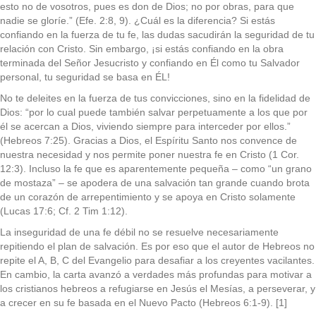
esto no de vosotros, pues es don de Dios; no por obras, para que
nadie se gloríe.” (Efe. 2:8, 9). ¿Cuál es la diferencia? Si estás
confiando en la fuerza de tu fe, las dudas sacudirán la seguridad de tu
relación con Cristo. Sin embargo, ¡si estás confiando en la obra
terminada del Señor Jesucristo y confiando en Él como tu Salvador
personal, tu seguridad se basa en ÉL!
No te deleites en la fuerza de tus convicciones, sino en la fidelidad de
Dios: “por lo cual puede también salvar perpetuamente a los que por
él se acercan a Dios, viviendo siempre para interceder por ellos.”
(Hebreos 7:25). Gracias a Dios, el Espíritu Santo nos convence de
nuestra necesidad y nos permite poner nuestra fe en Cristo (1 Cor.
12:3). Incluso la fe que es aparentemente pequeña – como “un grano
de mostaza” – se apodera de una salvación tan grande cuando brota
de un corazón de arrepentimiento y se apoya en Cristo solamente
(Lucas 17:6; Cf. 2 Tim 1:12).
La inseguridad de una fe débil no se resuelve necesariamente
repitiendo el plan de salvación. Es por eso que el autor de Hebreos no
repite el A, B, C del Evangelio para desafiar a los creyentes vacilantes.
En cambio, la carta avanzó a verdades más profundas para motivar a
los cristianos hebreos a refugiarse en Jesús el Mesías, a perseverar, y
a crecer en su fe basada en el Nuevo Pacto (Hebreos 6:1-9). [1]