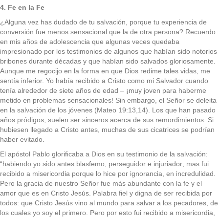
4. Fe en la Fe
¿Alguna vez has dudado de tu salvación, porque tu experiencia de
conversión fue menos sensacional que la de otra persona? Recuerdo
en mis años de adolescencia que algunas veces quedaba
impresionado por los testimonios de algunos que habían sido notorios
bribones durante décadas y que habían sido salvados gloriosamente.
Aunque me regocijo en la forma en que Dios redime tales vidas, me
sentía inferior. Yo había recibido a Cristo como mi Salvador cuando
tenía alrededor de siete años de edad – ¡muy joven para haberme
metido en problemas sensacionales! Sin embargo, el Señor se deleita
en la salvación de los jóvenes (Mateo 19:13,14). Los que han pasado
años pródigos, suelen ser sinceros acerca de sus remordimientos. Si
hubiesen llegado a Cristo antes, muchas de sus cicatrices se podrían
haber evitado.
El apóstol Pablo glorificaba a Dios en su testimonio de la salvación:
“habiendo yo sido antes blasfemo, perseguidor e injuriador; mas fui
recibido a misericordia porque lo hice por ignorancia, en incredulidad.
Pero la gracia de nuestro Señor fue más abundante con la fe y el
amor que es en Cristo Jesús. Palabra fiel y digna de ser recibida por
todos: que Cristo Jesús vino al mundo para salvar a los pecadores, de
los cuales yo soy el primero. Pero por esto fui recibido a misericordia,