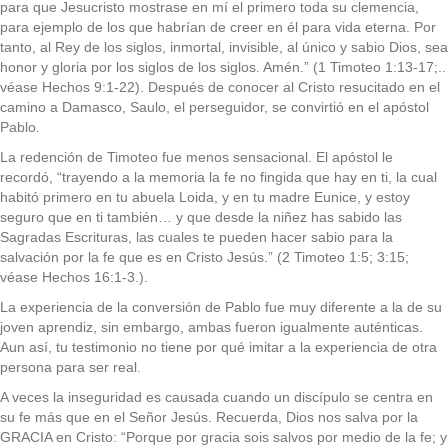
para que Jesucristo mostrase en mí el primero toda su clemencia,
para ejemplo de los que habrían de creer en él para vida eterna. Por
tanto, al Rey de los siglos, inmortal, invisible, al único y sabio Dios, sea
honor y gloria por los siglos de los siglos. Amén.” (1 Timoteo 1:13-17;..
véase Hechos 9:1-22). Después de conocer al Cristo resucitado en el
camino a Damasco, Saulo, el perseguidor, se convirtió en el apóstol
Pablo.
La redención de Timoteo fue menos sensacional. El apóstol le
recordó, “trayendo a la memoria la fe no fingida que hay en ti, la cual
habitó primero en tu abuela Loida, y en tu madre Eunice, y estoy
seguro que en ti también… y que desde la niñez has sabido las
Sagradas Escrituras, las cuales te pueden hacer sabio para la
salvación por la fe que es en Cristo Jesús.” (2 Timoteo 1:5; 3:15;
véase Hechos 16:1-3.).
La experiencia de la conversión de Pablo fue muy diferente a la de su
joven aprendiz, sin embargo, ambas fueron igualmente auténticas.
Aun así, tu testimonio no tiene por qué imitar a la experiencia de otra
persona para ser real.
A veces la inseguridad es causada cuando un discípulo se centra en
su fe más que en el Señor Jesús. Recuerda, Dios nos salva por la
GRACIA en Cristo: “Porque por gracia sois salvos por medio de la fe; y