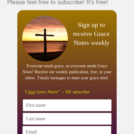
Please feel free to subscribe! It's free!
Sign up to
receive Grace
Notes
weekly
Everyone needs grace, so everyone needs Grace
Notes! Receive our weekly publication, free, in your
inbox. Timely messages to meet your grace need.
"I
love
Grace Notes!"
-- DP, subscriber