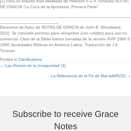
[1] Para un estudio mas detallado de Hebreos 6:1-9, consulta NOTAS
DE GRACIA “La Cura de la Apostasía, Primera Parte”.
________________________________________________________
_________________________
Derechos de Autor de NOTAS DE GRACIA de John B. Woodward,
2010. Se concede permiso para reimprimir (con crédito) para uso no
comercial. Citas de la Biblia fueron tomadas de la versión RVR 1960 ©
1960 Sociedades Bíblicas en América Latina. Traducción de J A
Toranzo.
Posted in
Clarifications
← Las Raíces de la Inseguridad (3)
Posts
La Relevancia de la Fe de María&#8232 →
navigation
Subscribe to receive Grace
Notes