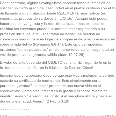
Por el contrario, algunos evangelistas parecen tener la intención de
suscitar un cierto grado de inseguridad en el pueblo cristiano con el fin
de llamarlo a una invitación donde REALMENTE sean salvos (no
importa las pruebas de su devoción a Cristo). Aunque esto puede
hacer que el evangelista y la reunión parezcan más exitosos, en
realidad los creyentes pueden solamente estar regresando a su
profesión inicial de la fe. Ellos tratan de hacer una oración de
conversión más sincera en lugar de apropiarse de la victoria espiritual
sobre la vida del yo (Romanos 6:6-14). Este ciclo de repetidas
oraciones “de los pecadores” simplemente refuerza la inseguridad en
vez de promover la garantía válida (Juan 10:27-29).
El valor de la fe depende del OBJETO de la fe. ¡En lugar de fe en la
fe, tenemos que confiar en la fidelidad de Dios en Cristo!
Imagina que una persona dude de que esté vivo simplemente porque
extravió su certificado de nacimiento. Esto simplemente sería
paranoia, ¿verdad? La mejor prueba de una nueva vida es el
crecimiento: “Antes bien, creced en la gracia y el conocimiento de
nuestro Señor y Salvador Jesucristo. A él sea gloria ahora y hasta el
día de la eternidad. Amén.” (2 Pedro 3:18).
~~~~~~~~~~~~~~