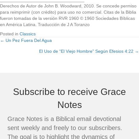
Derechos de Autor de John B. Woodward, 2010. Se concede permiso
para reimprimir (con crédito) para uso no comercial. Citas de la Biblia
fueron tomadas de la versión RVR 1960 © 1960 Sociedades Bíblicas
en América Latina. Traducción de J A Toranzo
Posted in
Classics
← Un Pez Fuera Del Agua
Posts
El Uso de “El Viejo Hombre” Según Efesios 4:22 →
navigation
Subscribe to receive Grace
Notes
Grace Notes is a Biblical email devotional
sent weekly and freely to our subscribers.
The goal is to highlight the dynamics of