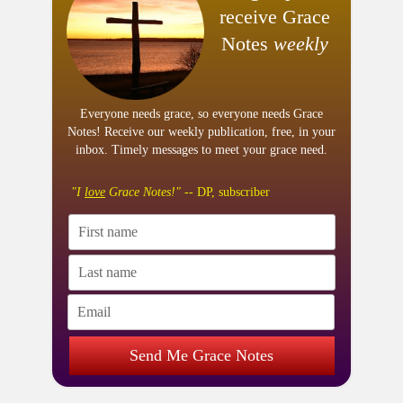
receive Grace
Notes
weekly
Everyone needs grace, so everyone needs Grace
Notes! Receive our weekly publication, free, in your
inbox. Timely messages to meet your grace need.
"I
love
Grace Notes!"
-- DP, subscriber
Send Me Grace Notes