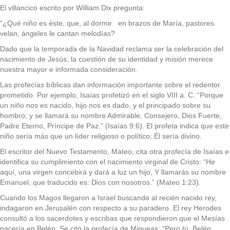
El villancico escrito por William Dix pregunta:
“¿Qué niño es éste, que, al dormir en brazos de María, pastores
velan, ángeles le cantan melodías?
Dado que la temporada de la Navidad reclama ser la celebración del
nacimiento de Jesús, la cuestión de su identidad y misión merece
nuestra mayor e informada consideración.
Las profecías bíblicas dan información importante sobre el redentor
prometido. Por ejemplo, Isaías profetizó en el siglo VIII a. C. “Porque
un niño nos es nacido, hijo nos es dado, y el principado sobre su
hombro; y se llamará su nombre Admirable, Consejero, Dios Fuerte,
Padre Eterno, Príncipe de Paz.” (Isaías 9:6). El profeta indica que este
niño sería más que un líder religioso o político; Él sería divino.
El escritor del Nuevo Testamento, Mateo, cita otra profecía de Isaías e
identifica su cumplimiento con el nacimiento virginal de Cristo: “He
aquí, una virgen concebirá y dará a luz un hijo, Y llamarás su nombre
Emanuel, que traducido es: Dios con nosotros.” (Mateo 1:23).
Cuando los Magos llegaron a Israel buscando al recién nacido rey,
indagaron en Jerusalén con respecto a su paradero. El rey Herodes
consultó a los sacerdotes y escribas que respondieron que el Mesías
nacería en Belén. Se citó la profecía de Miqueas: “Pero tú, Belén