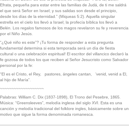
Efrata, pequeña para estar entre las familias de Judá, de ti me saldrá
el que será Señor en Israel; y sus salidas son desde el principio,
desde los días de la eternidad.” (Miqueas 5:2). Aquella singular
estrella en el cielo los llevó a Israel; la profecía bíblica los llevó a
Belén. Los regalos famosos de los magos revelaron su fe y reverencia
por el Niño Jesús.
“¿Qué niño es este”? ¡Tu forma de responder a esta pregunta
fundamental determina si esta temporada será un día de fiesta
cultural o una celebración espiritual! El escritor del villancico declaró la
fe gozosa de todos los que reciben al Señor Jesucristo como Salvador
personal por la fe:
“El es el Cristo, el Rey, pastores, ángeles cantan, ’venid, venid a El,
al hijo de María”.
~~~~~~~~~~~~~~~~~~~
Palabras: William C. Dix (1837-1898), El Trono del Pesebre, 1865.
Música: “Greensleeves”, melodía inglesa del siglo XVI. Esta es una
canción y melodía tradicional del folklore ingles, básicamente sobre un
motivo que sigue la forma denominada romanesca.
________________________________________________________
__________________________________