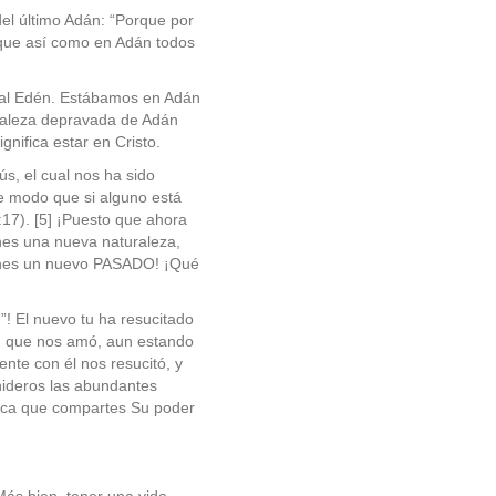
del último Adán: “Porque por
rque así como en Adán todos
o al Edén. Estábamos en Adán
uraleza depravada de Adán
gnifica estar en Cristo.
ús, el cual nos ha sido
“De modo que si alguno está
:17). [5] ¡Puesto que ahora
ienes una nueva naturaleza,
tienes un nuevo PASADO! ¡Qué
u”! El nuevo tu ha resucitado
con que nos amó, aun estando
nte con él nos resucitó, y
enideros las abundantes
ifica que compartes Su poder