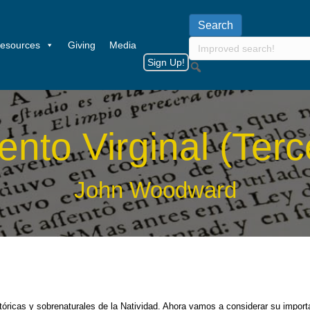
esources
Giving
Media
Sign Up!
ento Virginal (Terc
John Woodward
tóricas y sobrenaturales de la Natividad. Ahora vamos a considerar su importa