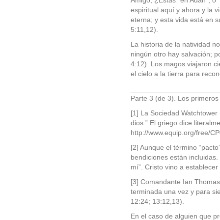
Amigo, ¿Estás “en Adán”, o “
espiritual aquí y ahora y la 
eterna; y esta vida está en su
5:11,12).
La historia de la natividad 
ningún otro hay salvación; 
4:12). Los magos viajaron ci
el cielo a la tierra para rec
______________________
Parte 3 (de 3). Los primero
[1] La Sociedad Watchtower 
dios.” El griego dice literal
http://www.equip.org/free/C
[2] Aunque el término “pact
bendiciones están incluidas.
mí”. Cristo vino a establecer
[3] Comandante Ian Thoma
terminada una vez y para sie
12:24; 13:12,13).
En el caso de alguien que p