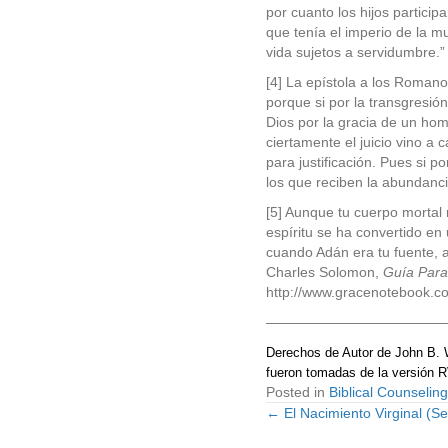
por cuanto los hijos particip
que tenía el imperio de la mu
vida sujetos a servidumbre.
[4] La epístola a los Romano
porque si por la transgresi
Dios por la gracia de un ho
ciertamente el juicio vino 
para justificación. Pues si p
los que reciben la abundanci
[5] Aunque tu cuerpo mortal 
espíritu se ha convertido en
cuando Adán era tu fuente, 
Charles Solomon,
Guía Para 
http://www.gracenotebook.c
————————————
Derechos de Autor de John B. W
fueron tomadas de la versión 
Posted in
Biblical Counseling
← El Nacimiento Virginal (S
Posts