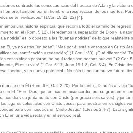
casiones contrastó las consecuencias del fracaso de Adán y la victoria 
un hombre, también por un hombre la resurrección de los muertos. Po
os serán vivificados.” (1Cor. 15:21, 22) [4].
níamos una historia espiritual que recorría todo el camino de regres
muerto en él (Rom. 5:12). Heredamos la separación de Dios y la nat
ala noticia” es lo opuesto a las “buenas noticias” de lo que realmente si
ás en El, ya no estás “en Adán”. “Mas por él estáis vosotros en Cristo Jes
tificación, santificación y redención;” (1 Cor. 1:30). ¡Qué diferencia! 
; las cosas viejas pasaron; he aquí todas son hechas nuevas.” (2 Cor. 5
lmente, Él es tu vida! (1 Cor. 6:17; Juan 15:1-8; Col. 3:4). En Cristo t
eva libertad, y un nuevo potencial. ¡No sólo tienes un nuevo futuro, 
 moriste con Él (Rom. 6:6; Gal. 2:20). Por lo tanto, ¡Di adiós al viejo “t
ió con El. “Pero Dios, que es rico en misericordia, por su gran amor 
 nos dio vida juntamente con Cristo (por gracia sois salvos), y juntame
los lugares celestiales con Cristo Jesús, para mostrar en los siglos v
bondad para con nosotros en Cristo Jesús.” (Efesios 2:4-7). Esto sign
on Él en una vida recta y en el
servicio real.