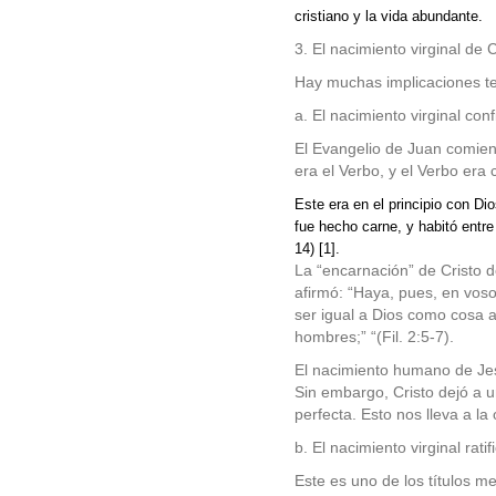
cristiano y la vida abundante.
3. El nacimiento virginal de C
Hay muchas implicaciones teo
a. El nacimiento virginal co
El Evangelio de Juan comien
era el Verbo, y el Verbo era 
Este era en el principio con Di
fue hecho carne, y habitó entre 
14) [1].
La “encarnación” de Cristo d
afirmó: “Haya, pues, en voso
ser igual a Dios como cosa 
hombres;”
“(Fil.
2:5-7).
El nacimiento humano de Jes
Sin embargo, Cristo dejó a un
perfecta. Esto nos lleva a la
b. El nacimiento virginal rat
Este es uno de los títulos m