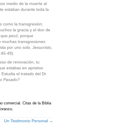
 por medio de la muerte al
erte estaban durante toda la
e como la transgresión;
chos la gracia y el don de
o que pecó; porque
de muchas transgresiones
ida por uno solo, Jesucristo,
:45-49).
eso de renovación, tu
 que estabas en aprietos
studia el tratado del Dr.
vo Pasado?
 comercial. Citas de la Biblia
Toranzo
.
Un Testimonio Personal →