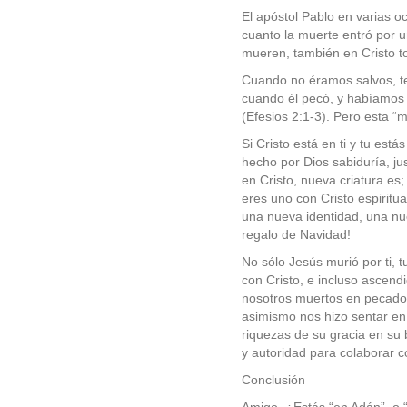
El apóstol Pablo en varias o
cuanto la muerte entró por 
mueren, también en Cristo tod
Cuando no éramos salvos, te
cuando él pecó, y habíamos 
(Efesios 2:1-3). Pero esta “m
Si Cristo está en ti y tu est
hecho por Dios sabiduría, jus
en Cristo, nueva criatura es
eres uno con Cristo espiritua
una nueva identidad, una nu
regalo de Navidad!
No sólo Jesús murió por ti, tu
con Cristo, e incluso ascend
nosotros muertos en pecados,
asimismo nos hizo sentar en 
riquezas de su gracia en su 
y autoridad para colaborar c
Conclusión