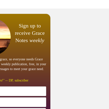
Sign up to
receive Grace
Notes
weekly
grace, so everyone needs Grace
 weekly publication, free, in your
ssages to meet your grace need.
s!"
-- DP, subscriber