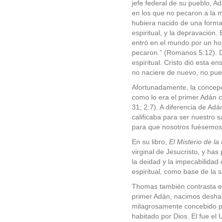
jefe federal de su pueblo, A
en los que no pecaron a la m
hubiera nacido de una forma
espiritual, y la depravación.
entró en el mundo por un ho
pecaron.” (Romanos 5:12). 
espiritual. Cristo dió esta e
no naciere de nuevo, no pued
Afortunadamente, la concepci
como lo era el primer Adán c
31; 2:7). A diferencia de Adá
calificaba para ser nuestro s
para que nosotros fuésemos h
En su libro,
El Misterio de la
virginal de Jesucristo, y has
la deidad y la impecabilidad 
espiritual, como base de la s
Thomas también contrasta el
primer Adán, nacimos deshab
milagrosamente concebido por
habitado por Dios. El fue el