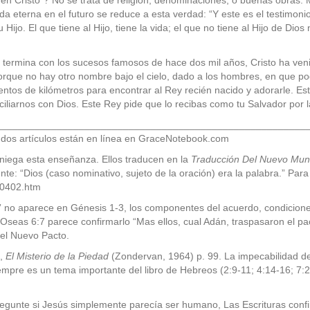
en Cristo”? No se trata de religión, denominaciones, o buenas obras. 
vida eterna en el futuro se reduce a esta verdad:
“Y este es el testimon
 Hijo. El que tiene al Hijo, tiene la vida; el que no tiene al Hijo de Dios 
no termina con los sucesos famosos de hace dos mil años, Cristo ha veni
porque no hay otro nombre bajo el cielo, dado a los hombres, en que p
entos de kilómetros para encontrar al Rey recién nacido y adorarle. Es
onciliarnos con Dios. Este Rey pide que lo recibas como tu Salvador por l
________________________________________________________
s dos artículos están en línea en GraceNotebook.com
niega esta enseñanza. Ellos traducen en la
Traducción Del Nuevo M
mente: “Dios (caso nominativo, sujeto de la oración) era la palabra.” Pa
P0402.htm
o” no aparece en Génesis 1-3, los componentes del acuerdo, condicione
 Oseas 6:7 parece confirmarlo “Mas ellos, cual Adán, traspasaron el pac
 el Nuevo Pacto.
s,
El Misterio de la Piedad
(Zondervan, 1964) p. 99. La impecabilidad de
mpre es un tema importante del libro de Hebreos (2:9-11; 4:14-16; 7:2
regunte si Jesús simplemente parecía ser humano, Las Escrituras conf