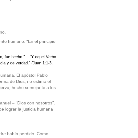
no.
nto humano: “En el principio
cho, fue hecho.”… “Y aquel Verbo
acia y de verdad.” (Juan 1:1-3,
 humana. El apóstol Pablo
orma de Dios, no estimó el
iervo, hecho semejante a los
anuel – “Dios con nosotros”.
de lograr la justicia humana
padre había perdido. Como