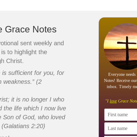
ve Grace Notes
votional sent weekly and
is to highlight the
h Christ.
s sufficient for you, for
Everyone needs 
n weakness.” (2
Notes! Receive our
inbox. Timely me
ist; it is no longer I who
"I
love
Grace Note
d the life which I now live
 the Son of God, who loved
 (Galatians 2:20)