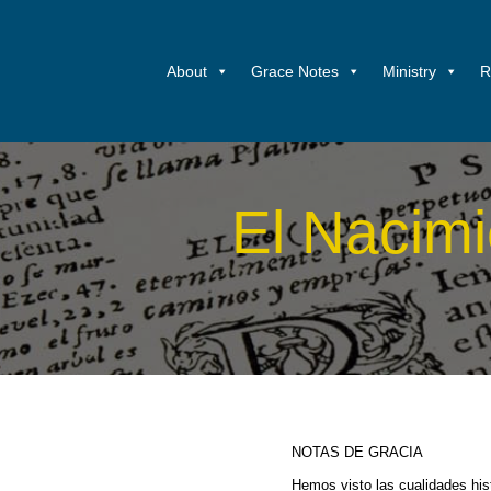
About
Grace Notes
Ministry
R
El Nacimi
NOTAS DE GRACIA
Hemos visto las cualidades his