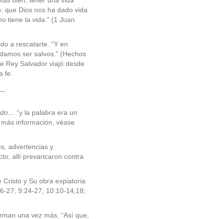
Más bien, tener una vida
io: que Dios nos ha dado vida
no tiene la vida.” (1 Juan
do a rescatarte. “Y en
odamos ser salvos.” (Hechos
te Rey Salvador viajó desde
a fe.
__
undo…
“y la palabra era un
ra más información, véase
s, advertencias y
to; allí prevaricaron contra
 Cristo y Su obra expiatoria
6-27; 9:24-27; 10:10-14,18;
irman una vez más, “Así que,