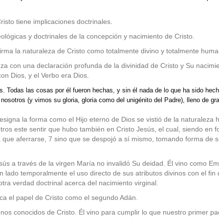
risto tiene implicaciones doctrinales.
lógicas y doctrinales de la concepción y nacimiento de Cristo.
nfirma la naturaleza de Cristo como totalmente divino y totalmente huma
za con una declaración profunda de la divinidad de Cristo y Su
nacimie
con Dios, y el Verbo era Dios.
os. Todas las cosas por él fueron hechas, y sin él nada de lo que ha sido he
nosotros (y vimos su gloria, gloria como del unigénito del Padre), lleno de gr
esigna la forma como el Hijo eterno de Dios se vistió de la naturaleza
tros este sentir que hubo también en Cristo Jesús, el cual, siendo en f
a que aferrarse, 7 sino que se despojó a sí mismo, tomando forma de s
ús a través de la virgen María no invalidó Su deidad. Él vino como Em
 lado temporalmente el uso directo de sus atributos divinos con el fin 
 otra verdad doctrinal acerca del nacimiento virginal.
ifica el papel de Cristo como el segundo Adán.
enos conocidos de Cristo. Él vino para cumplir lo que nuestro primer 