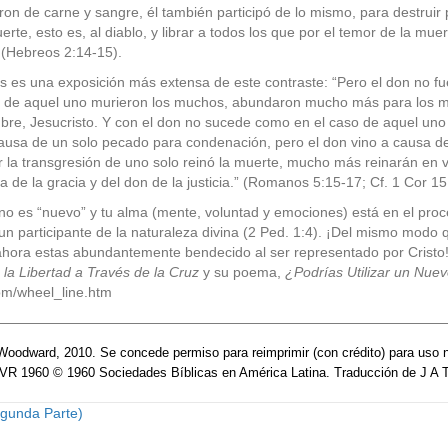
aron de carne y sangre, él también participó de lo mismo, para destruir
erte, esto es, al diablo, y librar a todos los que por el temor de la mu
”
(Hebreos 2:14-15).
s es una exposición más extensa de este contraste: “Pero el don no fu
ón de aquel uno murieron los muchos, abundaron mucho más para los mu
mbre, Jesucristo. Y con el don no sucede como en el caso de aquel un
a causa de un solo pecado para condenación, pero el don vino a causa 
or la transgresión de uno solo reinó la muerte, mucho más reinarán en v
a de la gracia y del don de la justicia.” (Romanos 5:15-17; Cf. 1 Cor 15
no es “nuevo” y tu alma (mente, voluntad y emociones) está en el proc
 un participante de la naturaleza divina (2 Ped. 1:4). ¡Del mismo modo
ahora estas
abundantemente bendecido al ser representado por Cristo! E
la Libertad a Través de la Cruz
y su poema,
¿Podrías Utilizar un Nue
om/wheel_line.htm
—————————————————————————————————
oodward, 2010. Se concede permiso para reimprimir (con crédito) para uso no
RVR 1960 © 1960 Sociedades Bíblicas en América Latina. Traducción de J A 
egunda Parte)