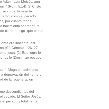
sde Adán hasta Moisés, aun
ir.” (Rom. 5:14). Si Cristo
 su culpa, la muerte
or tanto, como el pecado
es, por cuanto todos
o nacimiento sobrenatural;
 de cierto te digo, que el que
risto era inocente, así
na (Cf. Génesis 1:26, 27,
nte justa. [2] Este logro lo
sotros lo [Dios] hizo pecado,
al: “¡Niega el nacimiento
 y la depravación del hombre,
dad de la regeneración
omo descendientes del
el pecado. El Señor Jesús,
r el pecado y totalmente