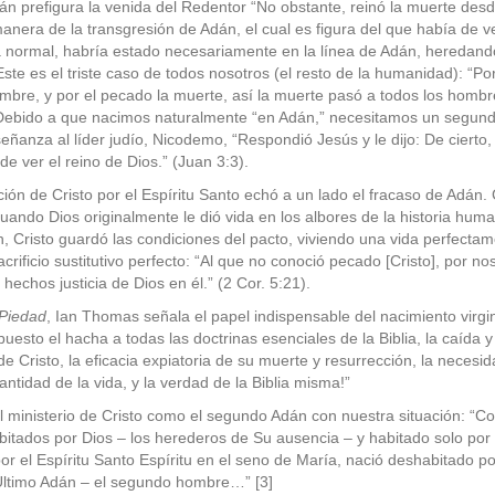
dán prefigura la venida del Redentor “No obstante, reinó la muerte de
anera de la transgresión de Adán, el cual es figura del que había de ven
 normal, habría estado necesariamente en la línea de Adán, heredando
 Este es el triste caso de todos nosotros (el resto de la humanidad): “P
mbre, y por el pecado la muerte, así la muerte pasó a todos los hombr
Debido a que nacimos naturalmente “en Adán,” necesitamos un segund
nseñanza al líder judío, Nicodemo, “Respondió Jesús y le dijo: De cierto,
e ver el reino de Dios.” (Juan 3:3).
ón de Cristo por el Espíritu Santo echó a un lado el fracaso de Adán. C
uando Dios originalmente le dió vida en los albores de la historia huma
n, Cristo guardó las condiciones del pacto, viviendo una vida perfectame
acrificio sustitutivo perfecto: “Al que no conoció pecado [Cristo], por no
echos justicia de Dios en él.” (2 Cor. 5:21).
 Piedad
, Ian Thomas señala el papel indispensable del nacimiento virgin
 puesto el hacha a todas las doctrinas esenciales de la Biblia, la caída
de Cristo, la eficacia expiatoria de su muerte y resurrección, la necesi
antidad de la vida, y la verdad de la Biblia misma!”
 ministerio de Cristo como el segundo Adán con nuestra situación: “C
itados por Dios – los herederos de Su ausencia – y habitado solo por 
 el Espíritu Santo Espíritu en el seno de María, nació deshabitado po
 Ultimo Adán – el segundo hombre…” [3]